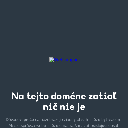
Na tejto
doméne zatiaľ
nič nie je
Dôvodov, prečo sa nezobrazuje žiadny obsah, môže byť
viacero.
Ak ste správca webu, môžete nahrať/zmazať
existujúci obsah